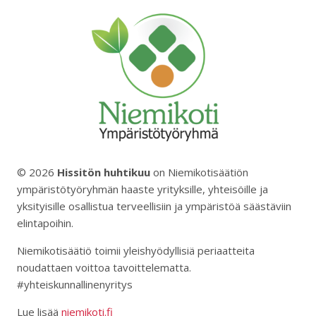
© 2026
Hissitön huhtikuu
on Niemikotisäätiön
ympäristötyöryhmän haaste yrityksille, yhteisöille ja
yksityisille osallistua terveellisiin ja ympäristöä säästäviin
elintapoihin.
Niemikotisäätiö toimii yleishyödyllisiä periaatteita
noudattaen voittoa tavoittelematta.
#yhteiskunnallinenyritys
Lue lisää
niemikoti.fi