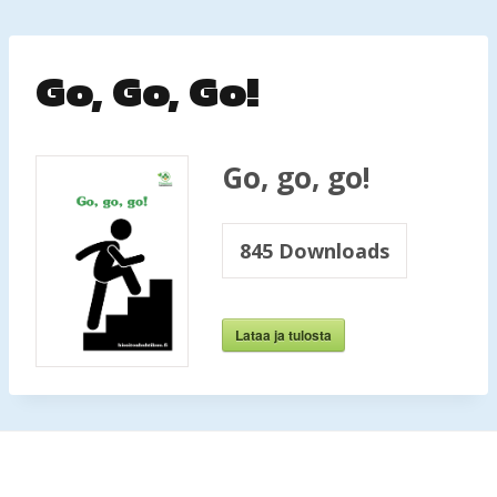
Siirry
sisältöön
Go, Go, Go!
Go, go, go!
845
Downloads
Lataa ja tulosta